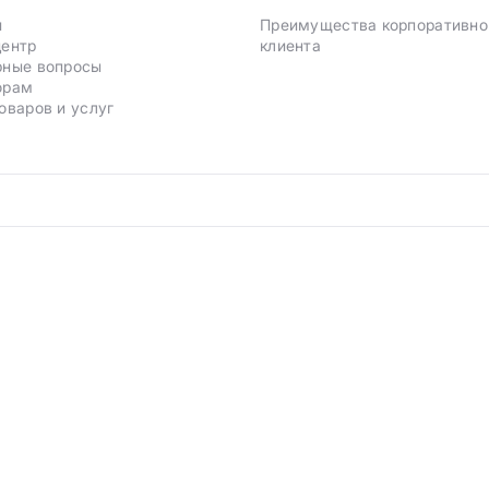
и
Преимущества корпоративно
центр
клиента
рные вопросы
орам
оваров и услуг